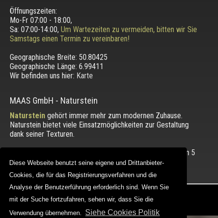
Öffnungszeiten:
Mo-Fr 07:00 - 18:00,
Sa: 07:00-14:00,
Um Wartezeiten zu vermeiden, bitten wir Sie
Samstags einen Termin zu vereinbaren!
Geographische Breite:
50.80425
Geographische Länge:
6.99411
Wir befinden uns hier:
Karte
MAAS GmbH
-
Naturstein
Naturstein
gehört immer mehr zum modernen Zuhause.
Naturstein bietet viele Einsatzmöglichkeiten zur Gestaltung
dank seiner Texturen.
Die Bewertung unserer Kunden mit einem Durchschnitt von
5
von 5 Punkten.
Diese Webseite benutzt seine eigene und Drittanbieter-
Diese Webseite benutzt seine eigene und Drittanbieter-
Cookies, die für das Registrierungsverfahren und die
Cookies, die für das Registrierungsverfahren und die
Analyse der Benutzerführung erforderlich sind. Wenn Sie
Analyse der Benutzerführung erforderlich sind. Wenn Sie
Copyright © 2012 - 2026 |
maasgmbh.com
mit der Suche fortzufahren, sehen wir, dass Sie die
mit der Suche fortzufahren, sehen wir, dass Sie die
Web Design |
MAAG-Projekt
Siehe Cookies Politik
Siehe Cookies Politik
Verwendung übernehmen.
Verwendung übernehmen.