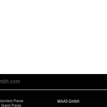
mbh.com
turstein Preise
MAAS GmbH
Granit Preise