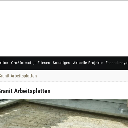
ktion
Großformatige Fliesen
Sonstiges
Aktuelle Projekte
Fassadensys
Granit Arbeitsplatten
Granit Arbeitsplatten