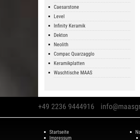
Caesarstone
Level
Infinity Keramik
Dekton
Neolith
Compac Quarzagglo
Keramikplatten
Waschtische MAAS
+49 2236 9444916
info@maasg
Startseite
Na
Impressum