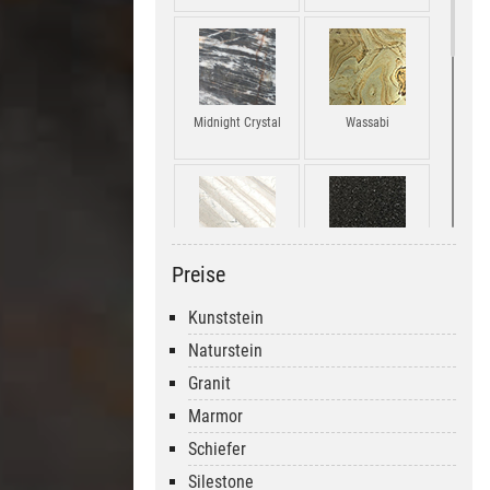
Midnight Crystal
Wassabi
Preise
Corteccia
Piano Black
Kunststein
Naturstein
Granit
Marmor
Exubertant Brown
Labradorite Bianco
Schiefer
Silestone