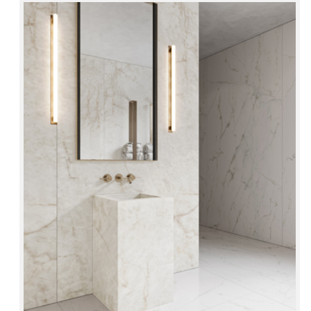
Concrete Light
CE03
Crystal Ice OC01
Magellano OC04
Metal Corten
ME03
Metal Dark ME02