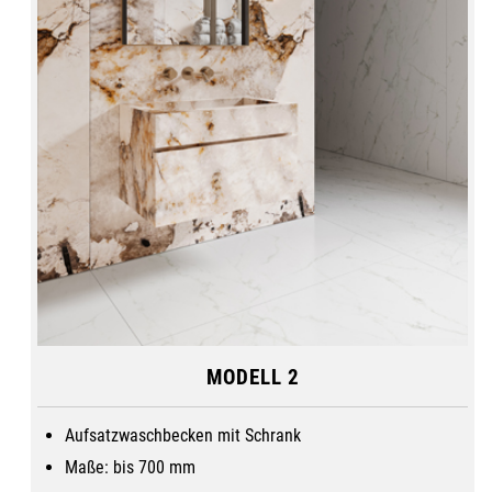
Plain Sawn
Royal Peacock
MB20
Sahara Noir
MB10
MODELL 2
Total Black RE04
Aufsatzwaschbecken mit Schrank
Maße: bis 700 mm