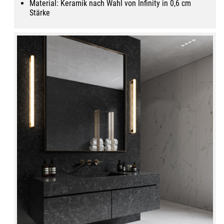
Total Grey RE03
Material: Keramik nach Wahl von Infinity in 0,6 cm
Stärke
Total Ivory
Total White RE01
Travertino Grey
SE06
Tundra Select
MB13