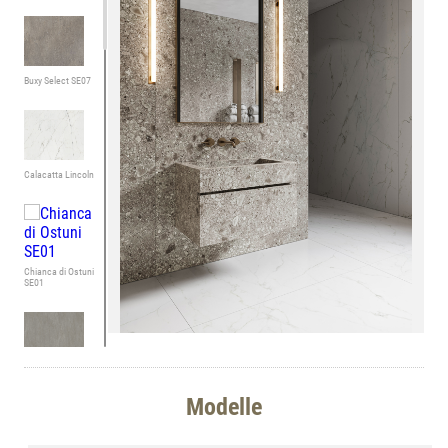
Buxy Select SE07
Calacatta Lincoln
Chianca di Ostuni
SE01
Concrete Grey
CE02
Modelle