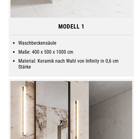
Metal Silver
MODELL 1
Milan Stone SE03
Waschbeckensäule
Maße: 400 x 500 x 1000 cm
Material: Keramik nach Wahl von Infinity in 0,6 cm
Stärke
Ocean Blue OC
03
Orobico Luxe
MB19
Pietra Grey MB09