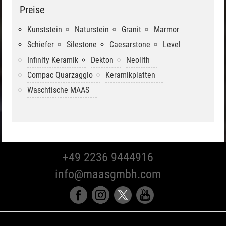
Preise
Verde Ming
Pretoria / Black
Black Sao Brasil
Forest
Kunststein
Naturstein
Granit
Marmor
Schiefer
Silestone
Caesarstone
Level
Infinity Keramik
Dekton
Neolith
Compac Quarzagglo
Keramikplatten
Waschtische MAAS
+49 2236 9444916
info@maasgmbh.com