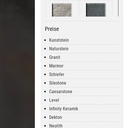
Preise
Copper
San Luis Phyllit
Kunststein
Naturstein
Granit
Marmor
Fevi Stone
Iron Black
Schiefer
Silestone
Caesarstone
Level
Infinity Keramik
Dekton
Neolith