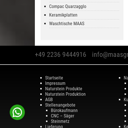
Compac Quarzagglo
Keramikplatten
Waschtische MAAS
+49 2236 9444916
info@maasg
Startseite
Na
Impressum
Naturstein Produkte
Naturstein Produktion
AGB
Ku
Stellenangebote
Bürokaufmann
CNC – Säger
Steinmetz
Lieferung
Ke