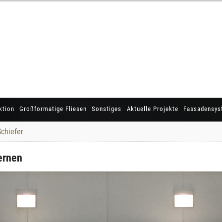
ktion
Großformatige Fliesen
Sonstiges
Aktuelle Projekte
Fassadensys
Schiefer
ernen