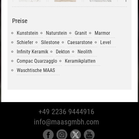
Preise
Morpheus
Arga
Trance
Kunststein
Naturstein
Granit
Marmor
Schiefer
Silestone
Caesarstone
Level
Infinity Keramik
Dekton
Neolith
Compac Quarzagglo
Keramikplatten
Waschtische MAAS
+49 2236 9444916
info@maasgmbh.com