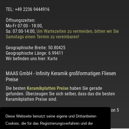
TEL: +49 2236 9444916
Öffnungszeiten:
Mo-Fr 07:00 - 18:00,
Sa: 07:00-14:00,
Um Wartezeiten zu vermeiden, bitten wir Sie
Samstags einen Termin zu vereinbaren!
Geographische Breite:
50.80425
Geographische Länge:
6.99411
Wir befinden uns hier:
Karte
MAAS GmbH
-
Infinity Keramik großformatigen Fliesen
Preise
Die besten
Keramikplatten Preise
haben Sie gerade
gefunden. Überzeugen Sie sich selber, dass das die besten
Keramikplatten Preise sind.
Die Bewertung unserer Kunden mit einem Durchschnitt von
5
von 5 Punkten.
Diese Webseite benutzt seine eigene und Drittanbieter-
Cookies, die für das Registrierungsverfahren und die