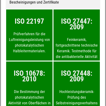
Bescheinigungen und Zertifikate
ISO 22197
ISO 27447:
2009
Prüfverfahren für die
Luftreinigungsleistung von
Feinkeramik,
photokatalytischen
fortgeschrittene technische
Halbleitermaterialen.
Keramik. Testmethode für
die antibakterielle Aktivität
von halbleitenden
photokatalytischen
ISO 10678:
ISO 27448:
Materialien.
2010
2009
Die Bestimmung der
Hochleistungskeramik-
photokatalytischen
Prüfung des
Aktivität von Oberflächen in
Selbstreinigungsverhaltens