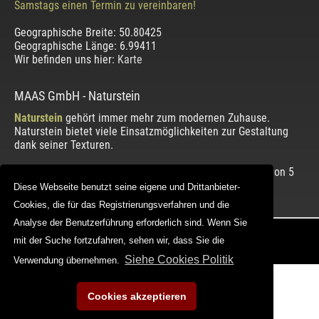
Samstags einen Termin zu vereinbaren!
Geographische Breite:
50.80425
Geographische Länge:
6.99411
Wir befinden uns hier:
Karte
MAAS GmbH
-
Naturstein
Naturstein
gehört immer mehr zum modernen Zuhause.
Naturstein bietet viele Einsatzmöglichkeiten zur Gestaltung
dank seiner Texturen.
Die Bewertung unserer Kunden mit einem Durchschnitt von
5
von 5 Punkten.
Diese Webseite benutzt seine eigene und Drittanbieter-
Cookies, die für das Registrierungsverfahren und die
Analyse der Benutzerführung erforderlich sind. Wenn Sie
Copyright © 2012 - 2026 |
maasgmbh.com
mit der Suche fortzufahren, sehen wir, dass Sie die
Web Design |
MAAG-Projekt
Siehe Cookies Politik
Verwendung übernehmen.
Cookies akzeptieren