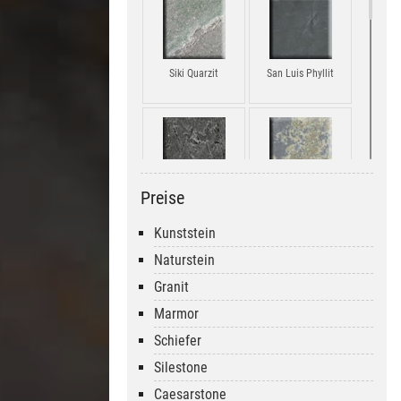
Siki Quarzit
San Luis Phyllit
Preise
Otta Phyllit Pillarguri
Multicolor Schiefer
Kunststein
Naturstein
Granit
Marmor
Anden Yellow
Silver Grey
Schiefer
Silestone
Caesarstone