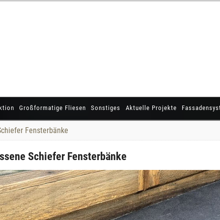
ktion
Großformatige Fliesen
Sonstiges
Aktuelle Projekte
Fassadensys
Schiefer Fensterbänke
assene Schiefer Fensterbänke