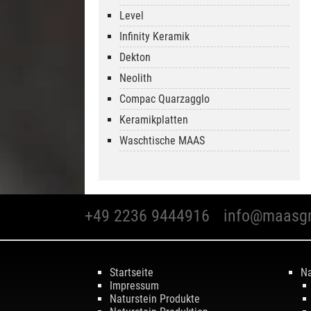
Level
Infinity Keramik
Dekton
Neolith
Compac Quarzagglo
Keramikplatten
Waschtische MAAS
+49 2236 9444916
info@maasg
Startseite
Na
Impressum
Naturstein Produkte