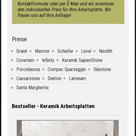
Kontaktformular oder per E-Mail und wir errechnen
den individuellen Preis für Ihre Arbeitsplatte. Wir
freuen uns auf Ihre Anfrage!
Preise
Granit
Marmor
Schiefer
Level
Neolith
Coverlam
Infinity
Keramik SapienStone
Porcelanosa
Compac Quarzagglo
Silestone
Caesarstone
Dekton
Laminam
Santa Margherita
Bestseller - Keramik Arbeitsplatten