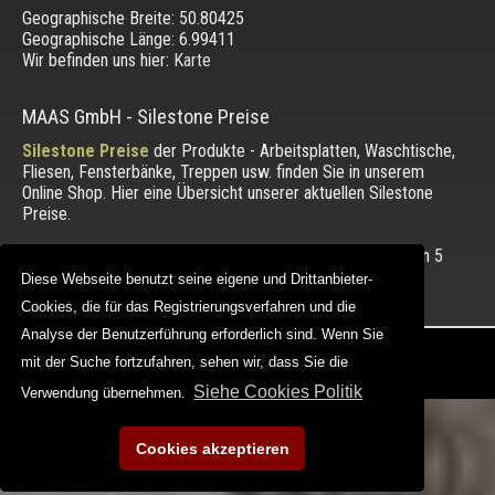
Geographische Breite:
50.80425
Geographische Länge:
6.99411
Wir befinden uns hier:
Karte
MAAS GmbH
-
Silestone Preise
Silestone Preise
der Produkte - Arbeitsplatten, Waschtische,
Fliesen, Fensterbänke, Treppen usw. finden Sie in unserem
Online Shop. Hier eine Übersicht unserer aktuellen Silestone
Preise.
Die Bewertung unserer Kunden mit einem Durchschnitt von
5
von 5 Punkten.
Diese Webseite benutzt seine eigene und Drittanbieter-
Diese Webseite benutzt seine eigene und Drittanbieter-
Cookies, die für das Registrierungsverfahren und die
Cookies, die für das Registrierungsverfahren und die
Analyse der Benutzerführung erforderlich sind. Wenn Sie
Analyse der Benutzerführung erforderlich sind. Wenn Sie
Copyright © 2012 - 2026 |
maasgmbh.com
mit der Suche fortzufahren, sehen wir, dass Sie die
mit der Suche fortzufahren, sehen wir, dass Sie die
Web Design |
MAAG-Projekt
Siehe Cookies Politik
Siehe Cookies Politik
Verwendung übernehmen.
Verwendung übernehmen.
Cookies akzeptieren
Cookies akzeptieren