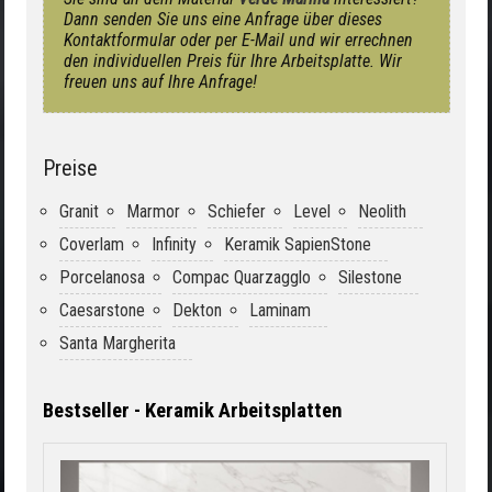
Dann senden Sie uns eine Anfrage über dieses
Kontaktformular oder per E-Mail und wir errechnen
den individuellen Preis für Ihre Arbeitsplatte. Wir
freuen uns auf Ihre Anfrage!
Preise
Granit
Marmor
Schiefer
Level
Neolith
Coverlam
Infinity
Keramik SapienStone
Porcelanosa
Compac Quarzagglo
Silestone
Caesarstone
Dekton
Laminam
Santa Margherita
Bestseller - Keramik Arbeitsplatten