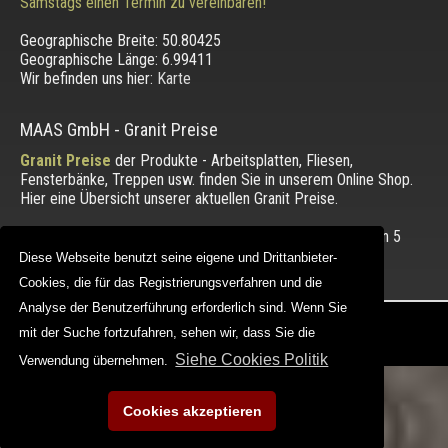
Samstags einen Termin zu vereinbaren!
Geographische Breite:
50.80425
Geographische Länge:
6.99411
Wir befinden uns hier:
Karte
MAAS GmbH
-
Granit Preise
Granit Preise
der Produkte - Arbeitsplatten, Fliesen,
Fensterbänke, Treppen usw. finden Sie in unserem Online Shop.
Hier eine Übersicht unserer aktuellen Granit Preise.
Die Bewertung unserer Kunden mit einem Durchschnitt von
5
von 5 Punkten.
Diese Webseite benutzt seine eigene und Drittanbieter-
Diese Webseite benutzt seine eigene und Drittanbieter-
Cookies, die für das Registrierungsverfahren und die
Cookies, die für das Registrierungsverfahren und die
Analyse der Benutzerführung erforderlich sind. Wenn Sie
Analyse der Benutzerführung erforderlich sind. Wenn Sie
Copyright © 2012 - 2026 |
maasgmbh.com
mit der Suche fortzufahren, sehen wir, dass Sie die
mit der Suche fortzufahren, sehen wir, dass Sie die
Web Design |
MAAG-Projekt
Siehe Cookies Politik
Siehe Cookies Politik
Verwendung übernehmen.
Verwendung übernehmen.
Cookies akzeptieren
Cookies akzeptieren