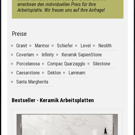
errechnen den individuellen Preis für Ihre
Arbeitsplatte. Wir freuen uns auf Ihre Anfrage!
Preise
Granit
Marmor
Schiefer
Level
Neolith
Coverlam
Infinity
Keramik SapienStone
Porcelanosa
Compac Quarzagglo
Silestone
Caesarstone
Dekton
Laminam
Santa Margherita
Bestseller - Keramik Arbeitsplatten