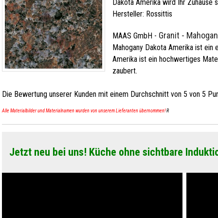
Dakota Amerika wird Ihr Zuhause 
Hersteller:
Rossittis
Granit - Mahoga
MAAS GmbH
-
Mahogany Dakota Amerika ist ein e
Amerika ist ein hochwertiges Mater
zaubert.
Die Bewertung unserer Kunden mit einem Durchschnitt von
5
von
5
Pun
Alle Materialbilder und Materialnamen wurden von unserem Lieferanten übernommen!
R
Jetzt neu bei uns! Küche ohne sichtbare Indukti