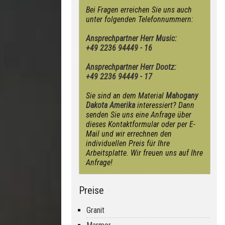
Bei Fragen erreichen Sie uns auch
unter folgenden Telefonnummern:
Ansprechpartner Herr Music:
+49 2236 94449 - 16
Ansprechpartner Herr Dootz:
+49 2236 94449 - 17
Sie sind an dem Material
Mahogany
Dakota Amerika
interessiert? Dann
senden Sie uns eine Anfrage über
dieses Kontaktformular oder per E-
Mail und wir errechnen den
individuellen Preis für Ihre
Arbeitsplatte. Wir freuen uns auf Ihre
Anfrage!
Preise
Granit