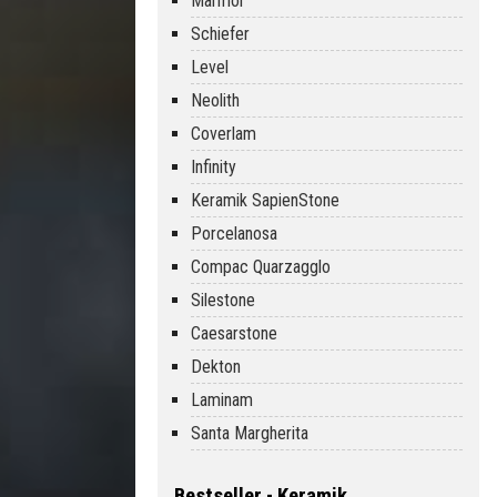
Marmor
Schiefer
Level
Neolith
Coverlam
Infinity
Keramik SapienStone
Porcelanosa
Compac Quarzagglo
Silestone
Caesarstone
Dekton
Laminam
Santa Margherita
Bestseller - Keramik