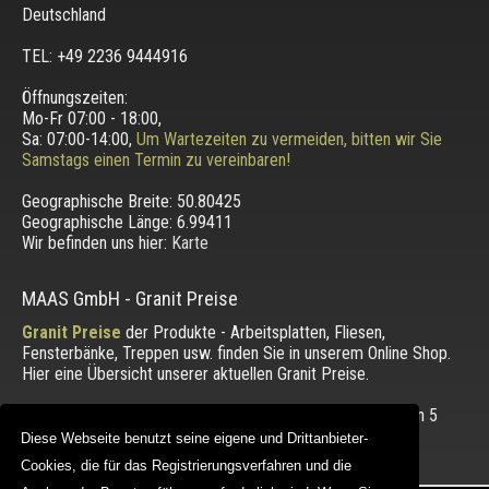
Deutschland
TEL: +49 2236 9444916
Öffnungszeiten:
Mo-Fr 07:00 - 18:00,
Sa: 07:00-14:00,
Um Wartezeiten zu vermeiden, bitten wir Sie
Samstags einen Termin zu vereinbaren!
Geographische Breite:
50.80425
Geographische Länge:
6.99411
Wir befinden uns hier:
Karte
MAAS GmbH
-
Granit Preise
Granit Preise
der Produkte - Arbeitsplatten, Fliesen,
Fensterbänke, Treppen usw. finden Sie in unserem Online Shop.
Hier eine Übersicht unserer aktuellen Granit Preise.
Die Bewertung unserer Kunden mit einem Durchschnitt von
5
von 5 Punkten.
Diese Webseite benutzt seine eigene und Drittanbieter-
Diese Webseite benutzt seine eigene und Drittanbieter-
Cookies, die für das Registrierungsverfahren und die
Cookies, die für das Registrierungsverfahren und die