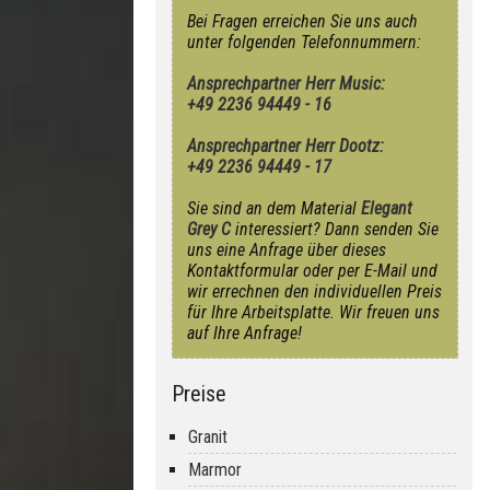
Bei Fragen erreichen Sie uns auch
unter folgenden Telefonnummern:
Ansprechpartner Herr Music:
+49 2236 94449 - 16
Ansprechpartner Herr Dootz:
+49 2236 94449 - 17
Sie sind an dem Material
Elegant
Grey C
interessiert? Dann senden Sie
uns eine Anfrage über dieses
Kontaktformular oder per E-Mail und
wir errechnen den individuellen Preis
für Ihre Arbeitsplatte. Wir freuen uns
auf Ihre Anfrage!
Preise
Granit
Marmor