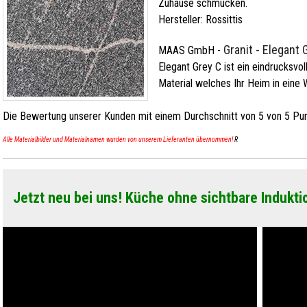
Zuhause schmücken.
Hersteller:
Rossittis
Granit - Elegant 
MAAS GmbH
-
Elegant Grey C ist ein eindrucksvol
Material welches Ihr Heim in eine 
Die Bewertung unserer Kunden mit einem Durchschnitt von
5
von
5
Pun
Alle Materialbilder und Materialnamen wurden von unserem Lieferanten übernommen!
R
Jetzt neu bei uns! Küche ohne sichtbare Indukti