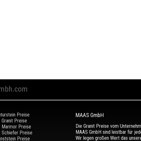
mbh.com
turstein Preise
MAAS GmbH
Granit Preise
Die Granit Preise vom Unterneh
Marmor Preise
MAAS GmbH sind leistbar für jed
Schiefer Preise
Wir legen großen Wert das unser
nststein Preise