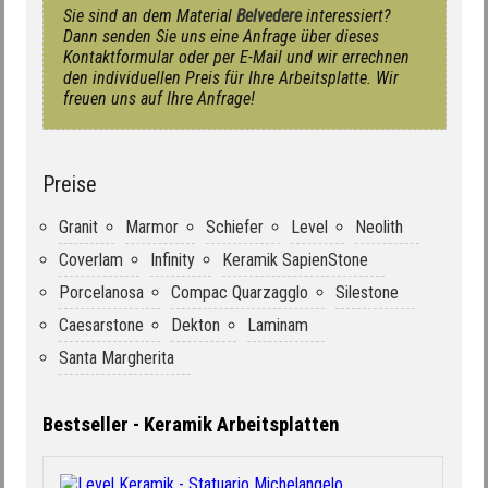
Sie sind an dem Material
Belvedere
interessiert?
Dann senden Sie uns eine Anfrage über dieses
Kontaktformular oder per E-Mail und wir errechnen
den individuellen Preis für Ihre Arbeitsplatte. Wir
freuen uns auf Ihre Anfrage!
Preise
Granit
Marmor
Schiefer
Level
Neolith
Coverlam
Infinity
Keramik SapienStone
Porcelanosa
Compac Quarzagglo
Silestone
Caesarstone
Dekton
Laminam
Santa Margherita
Bestseller - Keramik Arbeitsplatten