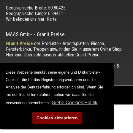
Geographische Breite:
50.80425
Geographische Länge:
6.99411
Wir befinden uns hier:
Karte
MAAS GmbH
-
Granit Preise
Granit Preise
der Produkte - Arbeitsplatten, Fliesen,
Fensterbänke, Treppen usw. finden Sie in unserem Online Shop.
Hier eine Übersicht unserer aktuellen Granit Preise.
Die Bewertung unserer Kunden mit einem Durchschnitt von
5
von 5 Punkten.
Diese Webseite benutzt seine eigene und Drittanbieter-
Diese Webseite benutzt seine eigene und Drittanbieter-
Cookies, die für das Registrierungsverfahren und die
Cookies, die für das Registrierungsverfahren und die
Analyse der Benutzerführung erforderlich sind. Wenn Sie
Analyse der Benutzerführung erforderlich sind. Wenn Sie
Copyright © 2012 - 2026 |
maasgmbh.com
mit der Suche fortzufahren, sehen wir, dass Sie die
mit der Suche fortzufahren, sehen wir, dass Sie die
Web Design |
MAAG-Projekt
Siehe Cookies Politik
Siehe Cookies Politik
Verwendung übernehmen.
Verwendung übernehmen.
Cookies akzeptieren
Cookies akzeptieren