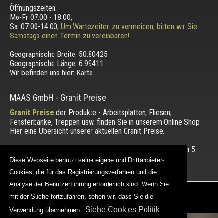
Öffnungszeiten:
Mo-Fr 07:00 - 18:00,
Sa: 07:00-14:00,
Um Wartezeiten zu vermeiden, bitten wir Sie
Samstags einen Termin zu vereinbaren!
Geographische Breite:
50.80425
Geographische Länge:
6.99411
Wir befinden uns hier:
Karte
MAAS GmbH
-
Granit Preise
Granit Preise
der Produkte - Arbeitsplatten, Fliesen,
Fensterbänke, Treppen usw. finden Sie in unserem Online Shop.
Hier eine Übersicht unserer aktuellen Granit Preise.
Die Bewertung unserer Kunden mit einem Durchschnitt von
5
von 5 Punkten.
Diese Webseite benutzt seine eigene und Drittanbieter-
Diese Webseite benutzt seine eigene und Drittanbieter-
Cookies, die für das Registrierungsverfahren und die
Cookies, die für das Registrierungsverfahren und die
Analyse der Benutzerführung erforderlich sind. Wenn Sie
Analyse der Benutzerführung erforderlich sind. Wenn Sie
Copyright © 2012 - 2026 |
maasgmbh.com
mit der Suche fortzufahren, sehen wir, dass Sie die
mit der Suche fortzufahren, sehen wir, dass Sie die
Web Design |
MAAG-Projekt
Siehe Cookies Politik
Siehe Cookies Politik
Verwendung übernehmen.
Verwendung übernehmen.