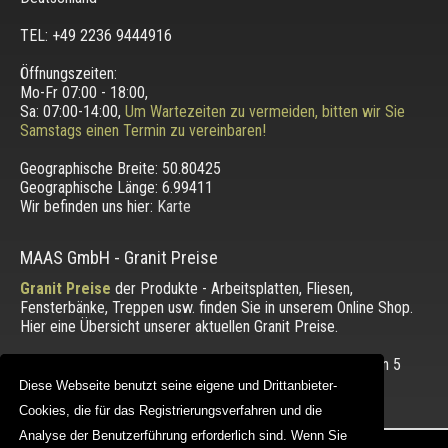
TEL: +49 2236 9444916
Öffnungszeiten:
Mo-Fr 07:00 - 18:00,
Sa: 07:00-14:00,
Um Wartezeiten zu vermeiden, bitten wir Sie
Samstags einen Termin zu vereinbaren!
Geographische Breite:
50.80425
Geographische Länge:
6.99411
Wir befinden uns hier:
Karte
MAAS GmbH
-
Granit Preise
Granit Preise
der Produkte - Arbeitsplatten, Fliesen,
Fensterbänke, Treppen usw. finden Sie in unserem Online Shop.
Hier eine Übersicht unserer aktuellen Granit Preise.
Die Bewertung unserer Kunden mit einem Durchschnitt von
5
von 5 Punkten.
Diese Webseite benutzt seine eigene und Drittanbieter-
Diese Webseite benutzt seine eigene und Drittanbieter-
Cookies, die für das Registrierungsverfahren und die
Cookies, die für das Registrierungsverfahren und die
Analyse der Benutzerführung erforderlich sind. Wenn Sie
Analyse der Benutzerführung erforderlich sind. Wenn Sie