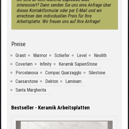
interessiert? Dann senden Sie uns eine Anfrage über
dieses Kontaktformular oder per E-Mail und wir
errechnen den individuellen Preis für Ihre
Arbeitsplatte. Wir freuen uns auf Ihre Anfrage!
Preise
Granit
Marmor
Schiefer
Level
Neolith
Coverlam
Infinity
Keramik SapienStone
Porcelanosa
Compac Quarzagglo
Silestone
Caesarstone
Dekton
Laminam
Santa Margherita
Bestseller - Keramik Arbeitsplatten