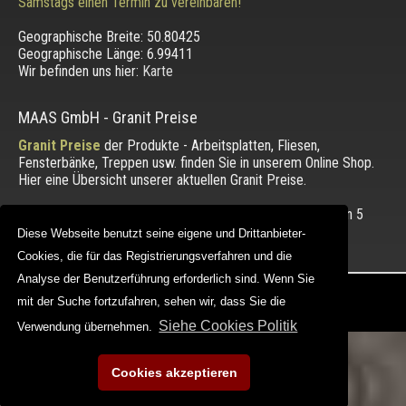
Samstags einen Termin zu vereinbaren!
Geographische Breite:
50.80425
Geographische Länge:
6.99411
Wir befinden uns hier:
Karte
MAAS GmbH
-
Granit Preise
Granit Preise
der Produkte - Arbeitsplatten, Fliesen,
Fensterbänke, Treppen usw. finden Sie in unserem Online Shop.
Hier eine Übersicht unserer aktuellen Granit Preise.
Die Bewertung unserer Kunden mit einem Durchschnitt von
5
von 5 Punkten.
Diese Webseite benutzt seine eigene und Drittanbieter-
Diese Webseite benutzt seine eigene und Drittanbieter-
Cookies, die für das Registrierungsverfahren und die
Cookies, die für das Registrierungsverfahren und die
Analyse der Benutzerführung erforderlich sind. Wenn Sie
Analyse der Benutzerführung erforderlich sind. Wenn Sie
Copyright © 2012 - 2026 |
maasgmbh.com
mit der Suche fortzufahren, sehen wir, dass Sie die
mit der Suche fortzufahren, sehen wir, dass Sie die
Web Design |
MAAG-Projekt
Siehe Cookies Politik
Siehe Cookies Politik
Verwendung übernehmen.
Verwendung übernehmen.
Cookies akzeptieren
Cookies akzeptieren