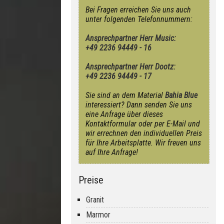
Bei Fragen erreichen Sie uns auch
unter folgenden Telefonnummern:
Ansprechpartner Herr Music:
+49 2236 94449 - 16
Ansprechpartner Herr Dootz:
+49 2236 94449 - 17
Sie sind an dem Material
Bahia Blue
interessiert? Dann senden Sie uns
eine Anfrage über dieses
Kontaktformular oder per E-Mail und
wir errechnen den individuellen Preis
für Ihre Arbeitsplatte. Wir freuen uns
auf Ihre Anfrage!
Preise
Granit
Marmor