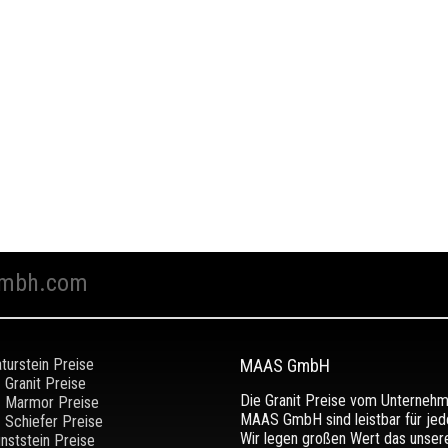
mbh.com
turstein Preise
MAAS GmbH
Granit Preise
Die Granit Preise vom Unterneh
Marmor Preise
MAAS GmbH sind leistbar für jed
Schiefer Preise
Wir legen großen Wert das unser
nststein Preise