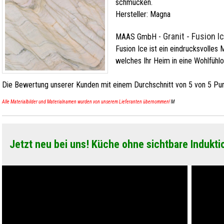
schmücken.
Hersteller:
Magna
Granit - Fusion I
MAAS GmbH
-
Fusion Ice ist ein eindrucksvolles 
welches Ihr Heim in eine Wohlfühl
Die Bewertung unserer Kunden mit einem Durchschnitt von
5
von
5
Pun
Alle Materialbilder und Materialnamen wurden von unserem Lieferanten übernommen!
M
Jetzt neu bei uns! Küche ohne sichtbare Indukti