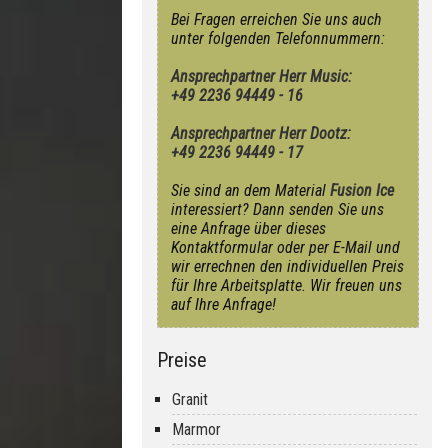
Bei Fragen erreichen Sie uns auch
unter folgenden Telefonnummern:
Ansprechpartner Herr Music:
+49 2236 94449 - 16
Ansprechpartner Herr Dootz:
+49 2236 94449 - 17
Sie sind an dem Material
Fusion Ice
interessiert? Dann senden Sie uns
eine Anfrage über dieses
Kontaktformular oder per E-Mail und
wir errechnen den individuellen Preis
für Ihre Arbeitsplatte. Wir freuen uns
auf Ihre Anfrage!
Preise
Granit
Marmor