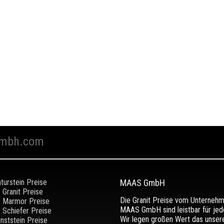
mbh.com
turstein Preise
MAAS GmbH
Granit Preise
Die Granit Preise vom Unterneh
Marmor Preise
MAAS GmbH sind leistbar für jed
Schiefer Preise
Wir legen großen Wert das unser
nststein Preise