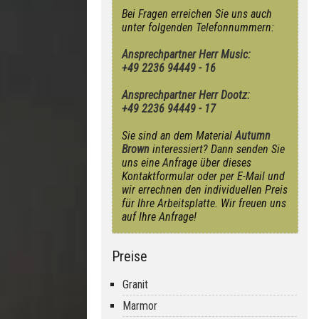
Bei Fragen erreichen Sie uns auch
unter folgenden Telefonnummern:
Ansprechpartner Herr Music:
+49 2236 94449 - 16
Ansprechpartner Herr Dootz:
+49 2236 94449 - 17
Sie sind an dem Material
Autumn
Brown
interessiert? Dann senden Sie
uns eine Anfrage über dieses
Kontaktformular oder per E-Mail und
wir errechnen den individuellen Preis
für Ihre Arbeitsplatte. Wir freuen uns
auf Ihre Anfrage!
Preise
Granit
Marmor