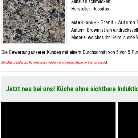
Zuhause schmücken.
Hersteller:
Rossittis
Granit - Autumn
MAAS GmbH
-
Autumn Brown ist ein eindrucksvol
Material welches Ihr Heim in eine 
Die Bewertung unserer Kunden mit einem Durchschnitt von
5
von
5
Pun
Alle Materialbilder und Materialnamen wurden von unserem Lieferanten übernommen!
R
Jetzt neu bei uns! Küche ohne sichtbare Indukti