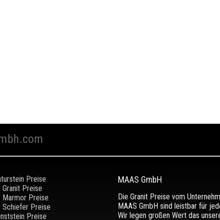
mbh.com
turstein Preise
MAAS GmbH
Granit Preise
Die Granit Preise vom Unterneh
Marmor Preise
MAAS GmbH sind leistbar für jed
Schiefer Preise
Wir legen großen Wert das unser
nststein Preise