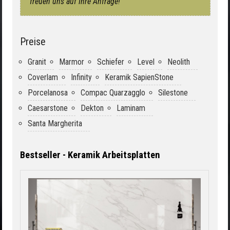
freuen uns auf Ihre Anfrage!
Preise
Granit
Marmor
Schiefer
Level
Neolith
Coverlam
Infinity
Keramik SapienStone
Porcelanosa
Compac Quarzagglo
Silestone
Caesarstone
Dekton
Laminam
Santa Margherita
Bestseller - Keramik Arbeitsplatten