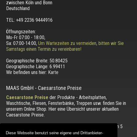
zwischen
Köln und Bonn
Deutschland
TEL: +49 2236 9444916
Öffnungszeiten:
Mo-Fr 07:00 - 18:00,
Sa: 07:00-14:00,
Um Wartezeiten zu vermeiden, bitten wir Sie
Samstags einen Termin zu vereinbaren!
Geographische Breite:
50.80425
Geographische Länge:
6.99411
Wir befinden uns hier:
Karte
MAAS GmbH
-
Caesarstone Preise
Caesarstone Preise
der Produkte - Arbeitsplatten,
Waschtische, Fliesen, Fensterbänke, Treppen usw. finden Sie in
unserem Online Shop. Hier eine Übersicht unserer aktuellen
Caesarstone Preise.
Die Bewertung unserer Kunden mit einem Durchschnitt von
5
von 5 Punkten.
Diese Webseite benutzt seine eigene und Drittanbieter-
Diese Webseite benutzt seine eigene und Drittanbieter-