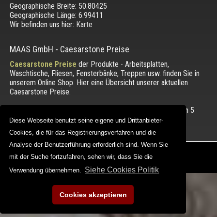
Geographische Breite:
50.80425
Geographische Länge:
6.99411
Wir befinden uns hier:
Karte
MAAS GmbH
-
Caesarstone Preise
Caesarstone Preise
der Produkte - Arbeitsplatten,
Waschtische, Fliesen, Fensterbänke, Treppen usw. finden Sie in
unserem Online Shop. Hier eine Übersicht unserer aktuellen
Caesarstone Preise.
Die Bewertung unserer Kunden mit einem Durchschnitt von
5
von 5 Punkten.
Diese Webseite benutzt seine eigene und Drittanbieter-
Diese Webseite benutzt seine eigene und Drittanbieter-
Cookies, die für das Registrierungsverfahren und die
Cookies, die für das Registrierungsverfahren und die
Analyse der Benutzerführung erforderlich sind. Wenn Sie
Analyse der Benutzerführung erforderlich sind. Wenn Sie
Copyright © 2012 - 2026 |
maasgmbh.com
mit der Suche fortzufahren, sehen wir, dass Sie die
mit der Suche fortzufahren, sehen wir, dass Sie die
Web Design |
MAAG-Projekt
Siehe Cookies Politik
Siehe Cookies Politik
Verwendung übernehmen.
Verwendung übernehmen.
Cookies akzeptieren
Cookies akzeptieren