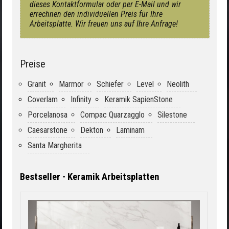
dieses Kontaktformular oder per E-Mail und wir
errechnen den individuellen Preis für Ihre
Arbeitsplatte. Wir freuen uns auf Ihre Anfrage!
Preise
Granit
Marmor
Schiefer
Level
Neolith
Coverlam
Infinity
Keramik SapienStone
Porcelanosa
Compac Quarzagglo
Silestone
Caesarstone
Dekton
Laminam
Santa Margherita
Bestseller - Keramik Arbeitsplatten