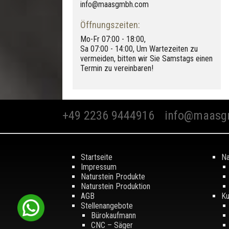
info@maasgmbh.com
Öffnungszeiten:
Mo-Fr 07:00 - 18:00,
Sa 07:00 - 14:00, Um Wartezeiten zu
vermeiden, bitten wir Sie Samstags einen
Statuario Extra
Termin zu vereinbaren!
+49 2236 9444916
info@maasg
Startseite
Na
Impressum
Naturstein Produkte
Naturstein Produktion
AGB
Ku
Stellenangebote
Bürokaufmann
CNC – Säger