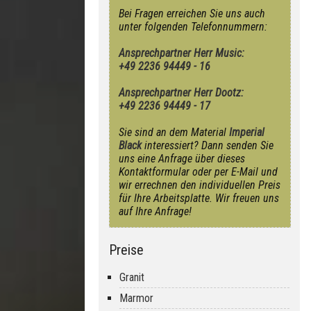
Bei Fragen erreichen Sie uns auch
unter folgenden Telefonnummern:
Ansprechpartner Herr Music:
+49 2236 94449 - 16
Ansprechpartner Herr Dootz:
+49 2236 94449 - 17
Sie sind an dem Material
Imperial
Black
interessiert? Dann senden Sie
uns eine Anfrage über dieses
Kontaktformular oder per E-Mail und
wir errechnen den individuellen Preis
für Ihre Arbeitsplatte. Wir freuen uns
auf Ihre Anfrage!
Preise
Granit
Marmor