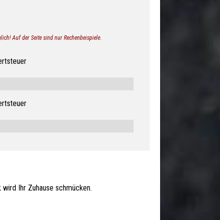
lich! Auf der Seite sind nur Rechenbeispiele.
ertsteuer
ertsteuer
ack wird Ihr Zuhause schmücken.