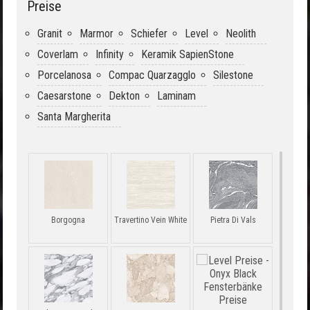
Preise
Granit
Marmor
Schiefer
Level
Neolith
Coverlam
Infinity
Keramik SapienStone
Porcelanosa
Compac Quarzagglo
Silestone
Caesarstone
Dekton
Laminam
Santa Margherita
Borgogna
Travertino Vein White
Pietra Di Vals