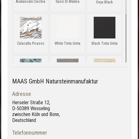
Arabescato Corchia
Sassi Di Matera
Onyx Black
Calacatta Picasso
White Tinta Unita
Black Tinta Unita
MAAS GmbH Natursteinmanufaktur
Onyx Green
Dark Grey Concrete
Travertino Romano
Level
Adresse
Herseler Straße 12,
D-50389 Wesseling
zwischen Köln und Bonn,
Deutschland
Labradorite
Calacatta Renoir
Slate White
Telefonnummer