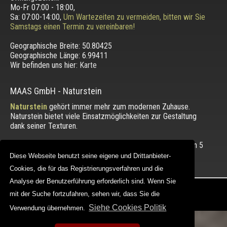
Mo-Fr 07:00 - 18:00,
Sa: 07:00-14:00,
Um Wartezeiten zu vermeiden, bitten wir Sie
Samstags einen Termin zu vereinbaren!
Geographische Breite:
50.80425
Geographische Länge:
6.99411
Wir befinden uns hier:
Karte
MAAS GmbH
-
Naturstein
Naturstein
gehört immer mehr zum modernen Zuhause.
Naturstein bietet viele Einsatzmöglichkeiten zur Gestaltung
dank seiner Texturen.
Die Bewertung unserer Kunden mit einem Durchschnitt von
5
von 5 Punkten.
Diese Webseite benutzt seine eigene und Drittanbieter-
Diese Webseite benutzt seine eigene und Drittanbieter-
Cookies, die für das Registrierungsverfahren und die
Cookies, die für das Registrierungsverfahren und die
Analyse der Benutzerführung erforderlich sind. Wenn Sie
Analyse der Benutzerführung erforderlich sind. Wenn Sie
Copyright © 2012 - 2026 |
maasgmbh.com
mit der Suche fortzufahren, sehen wir, dass Sie die
mit der Suche fortzufahren, sehen wir, dass Sie die
Web Design |
MAAG-Projekt
Siehe Cookies Politik
Siehe Cookies Politik
Verwendung übernehmen.
Verwendung übernehmen.