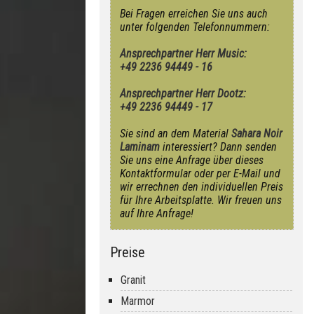
Bei Fragen erreichen Sie uns auch
unter folgenden Telefonnummern:
Ansprechpartner Herr Music:
+49 2236 94449 - 16
Ansprechpartner Herr Dootz:
+49 2236 94449 - 17
Sie sind an dem Material
Sahara Noir
Laminam
interessiert? Dann senden
Sie uns eine Anfrage über dieses
Kontaktformular oder per E-Mail und
wir errechnen den individuellen Preis
für Ihre Arbeitsplatte. Wir freuen uns
auf Ihre Anfrage!
Preise
Granit
Marmor