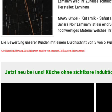
Laminam wird Ihr Zuhause schmüc
Hersteller:
Laminam
Keramik - Sahara
MAAS GmbH
-
Sahara Noir Laminam ist ein eindru
hochwertiges Material welches Ihr
Die Bewertung unserer Kunden mit einem Durchschnitt von
5
von
5
Pun
Alle Materialbilder und Materialnamen wurden von unserem Lieferanten übernommen!
Jetzt neu bei uns! Küche ohne sichtbare Indukti