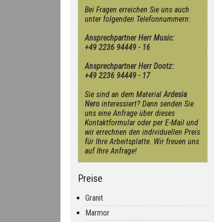
Bei Fragen erreichen Sie uns auch
unter folgenden Telefonnummern:
Ansprechpartner Herr Music:
+49 2236 94449 - 16
Ansprechpartner Herr Dootz:
+49 2236 94449 - 17
Sie sind an dem Material
Ardesia
Nero
interessiert? Dann senden Sie
uns eine Anfrage über dieses
Kontaktformular oder per E-Mail und
wir errechnen den individuellen Preis
für Ihre Arbeitsplatte. Wir freuen uns
auf Ihre Anfrage!
Preise
Granit
Marmor