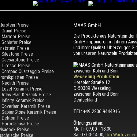
turstein Preise
MAAS GmbH
Granit Preise
Die Produkte aus Naturstein de
Marmor Preise
GmbH imponieren mit ihrem Aus
Schiefer Preise
und ihrer Qualität. Überzeugen Si
nststein Preise
von unseren Naturstein Produkten
Silestone Preise
Caesarstone Preise
Diresco Preise
Compac Quarzagglo Preise
Wesseling Produktion
ramikplatten Preise
Herseler Straße 12
Neolith Preise
D-50389 Wesseling
,
Level Keramik Preise
zwischen
Köln und Bonn
Atlas Plan Keramik Preise
Deutschland
Infinity Keramik Preise
Coverlam Keramik Preise
TEL: +49 2236 9444916
SapienStone Keramik Preise
Dekton Preise
Öffnungszeiten:
Porcelanosa Preise
Mo-Fr 07:00 - 18:00,
visacook Preise
Sa: 07:00-14:00,
Um Wartezeiten
schtische Preise