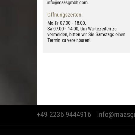
info@maasgmbh.com
Öffnungszeiten:
Mo-Fr 07:00 - 18:00,
Sa 07:00 - 14:00, Um Wartezeiten zu
vermeiden, bitten wir Sie Samstags einen
Tortora Tafu
Termin zu vereinbaren!
+49 2236 9444916
info@maasg