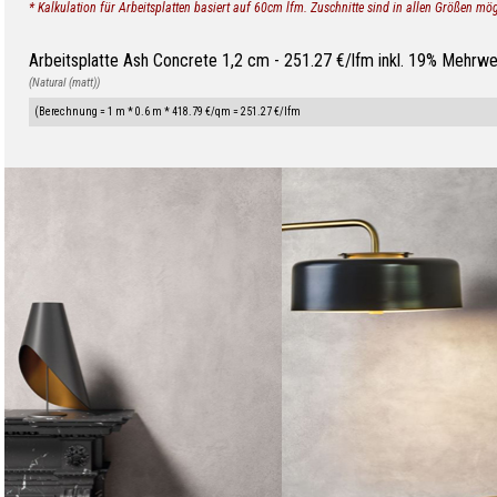
* Kalkulation für Arbeitsplatten basiert auf 60cm lfm. Zuschnitte sind in allen Größen mög
Arbeitsplatte Ash Concrete 1,2 cm - 251.27 €/lfm inkl. 19% Mehrwe
(Natural (matt))
(Berechnung = 1 m * 0.6 m * 418.79 €/qm = 251.27 €/lfm