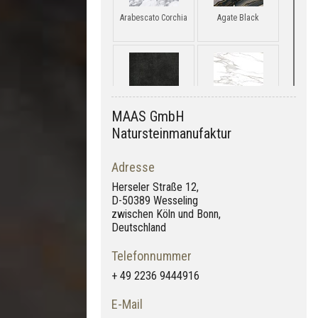
Arabescato Corchia
Agate Black
MAAS GmbH
Concrete Jet Black
Statuario Reale
Natursteinmanufaktur
Adresse
Herseler Straße 12,
D-50389 Wesseling
Agate Azure
Calacatta Viola
zwischen Köln und Bonn,
Deutschland
Telefonnummer
+ 49 2236 9444916
E-Mail
Infinita Stone
Wood Blonde Oak