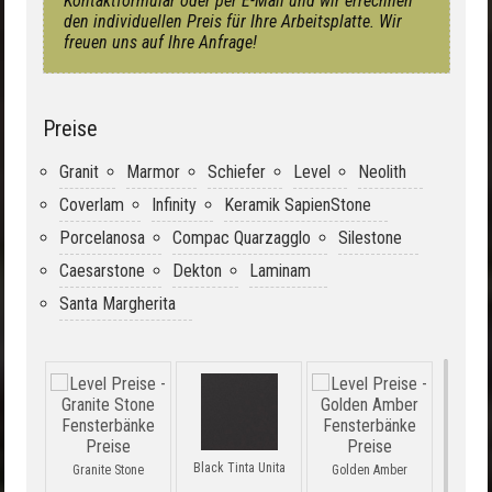
Kontaktformular oder per E-Mail und wir errechnen
den individuellen Preis für Ihre Arbeitsplatte. Wir
freuen uns auf Ihre Anfrage!
Preise
Granit
Marmor
Schiefer
Level
Neolith
Coverlam
Infinity
Keramik SapienStone
Porcelanosa
Compac Quarzagglo
Silestone
Caesarstone
Dekton
Laminam
Santa Margherita
Black Tinta Unita
Granite Stone
Golden Amber