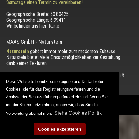
Samstags einen Termin zu vereinbaren!
Geographische Breite:
50.80425
Geographische Länge:
6.99411
Wir befinden uns hier:
Karte
MAAS GmbH
-
Naturstein
Naturstein
gehört immer mehr zum modernen Zuhause.
Naturstein bietet viele Einsatzmöglichkeiten zur Gestaltung
dank seiner Texturen.
Die Bewertung unserer Kunden mit einem Durchschnitt von
5
von 5 Punkten.
Diese Webseite benutzt seine eigene und Drittanbieter-
Diese Webseite benutzt seine eigene und Drittanbieter-
Cookies, die für das Registrierungsverfahren und die
Cookies, die für das Registrierungsverfahren und die
Analyse der Benutzerführung erforderlich sind. Wenn Sie
Analyse der Benutzerführung erforderlich sind. Wenn Sie
Copyright © 2012 - 2026 |
maasgmbh.com
mit der Suche fortzufahren, sehen wir, dass Sie die
mit der Suche fortzufahren, sehen wir, dass Sie die
Web Design |
MAAG-Projekt
Siehe Cookies Politik
Siehe Cookies Politik
Verwendung übernehmen.
Verwendung übernehmen.
Cookies akzeptieren
Cookies akzeptieren