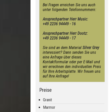
Bei Fragen erreichen Sie uns auch
unter folgenden Telefonnummern:
Ansprechpartner Herr Music:
+49 2236 94449 - 16
Ansprechpartner Herr Dootz:
+49 2236 94449 - 17
Sie sind an dem Material
Silver Grey
interessiert? Dann senden Sie uns
eine Anfrage über dieses
Kontaktformular oder per E-Mail und
wir errechnen den individuellen Preis
für Ihre Arbeitsplatte. Wir freuen uns
auf Ihre Anfrage!
Preise
Granit
Marmor