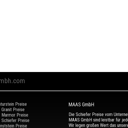
mbh.com
turstein Preise
MAAS GmbH
Granit Preise
Die Schiefer Preise vom Untern
Marmor Preise
MAAS GmbH sind leistbar für jed
Schiefer Preise
Wir legen großen Wert das unser
nststein Preise