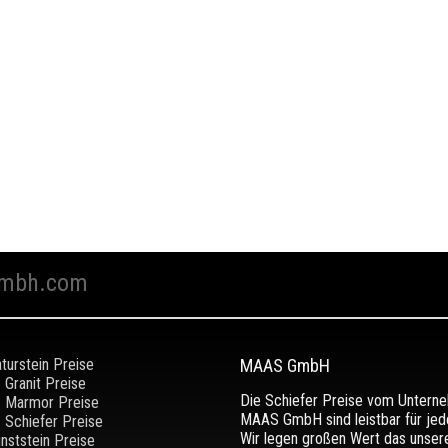
mbh.com
turstein Preise
MAAS GmbH
Granit Preise
Die Schiefer Preise vom Untern
Marmor Preise
MAAS GmbH sind leistbar für jed
Schiefer Preise
Wir legen großen Wert das unser
nststein Preise