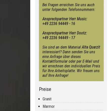
Bei Fragen erreichen Sie uns auch
unter folgenden Telefonnummern:
Ansprechpartner Herr Music:
+49 2236 94449 - 16
Ansprechpartner Herr Dootz:
+49 2236 94449 - 17
Sie sind an dem Material
Alta Quarzit
interessiert? Dann senden Sie uns
eine Anfrage über dieses
Kontaktformular oder per E-Mail und
wir errechnen den individuellen Preis
für Ihre Arbeitsplatte. Wir freuen uns
auf Ihre Anfrage!
Preise
Granit
Marmor