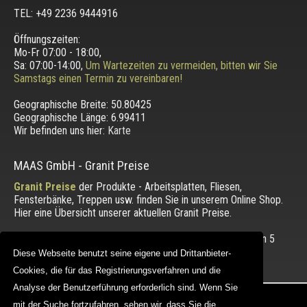
TEL: +49 2236 9444916
Öffnungszeiten:
Mo-Fr 07:00 - 18:00,
Sa: 07:00-14:00,
Um Wartezeiten zu vermeiden, bitten wir Sie
Samstags einen Termin zu vereinbaren!
Geographische Breite:
50.80425
Geographische Länge:
6.99411
Wir befinden uns hier:
Karte
MAAS GmbH
-
Granit Preise
Granit Preise
der Produkte - Arbeitsplatten, Fliesen,
Fensterbänke, Treppen usw. finden Sie in unserem Online Shop.
Hier eine Übersicht unserer aktuellen Granit Preise.
Die Bewertung unserer Kunden mit einem Durchschnitt von
5
von 5 Punkten.
Diese Webseite benutzt seine eigene und Drittanbieter-
Diese Webseite benutzt seine eigene und Drittanbieter-
Cookies, die für das Registrierungsverfahren und die
Cookies, die für das Registrierungsverfahren und die
Analyse der Benutzerführung erforderlich sind. Wenn Sie
Analyse der Benutzerführung erforderlich sind. Wenn Sie
Copyright © 2012 - 2026 |
maasgmbh.com
mit der Suche fortzufahren, sehen wir, dass Sie die
mit der Suche fortzufahren, sehen wir, dass Sie die