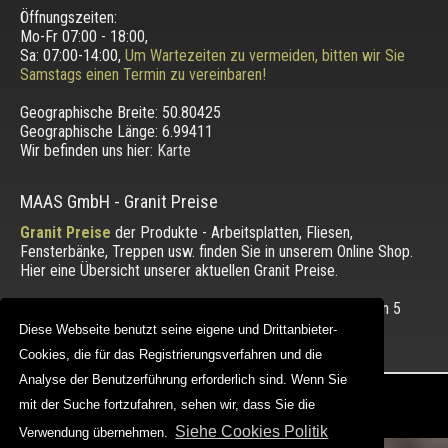
Öffnungszeiten:
Mo-Fr 07:00 - 18:00,
Sa: 07:00-14:00,
Um Wartezeiten zu vermeiden, bitten wir Sie
Samstags einen Termin zu vereinbaren!
Geographische Breite:
50.80425
Geographische Länge:
6.99411
Wir befinden uns hier:
Karte
MAAS GmbH
-
Granit Preise
Granit Preise
der Produkte - Arbeitsplatten, Fliesen,
Fensterbänke, Treppen usw. finden Sie in unserem Online Shop.
Hier eine Übersicht unserer aktuellen Granit Preise.
Die Bewertung unserer Kunden mit einem Durchschnitt von
5
von 5 Punkten.
Diese Webseite benutzt seine eigene und Drittanbieter-
Diese Webseite benutzt seine eigene und Drittanbieter-
Cookies, die für das Registrierungsverfahren und die
Cookies, die für das Registrierungsverfahren und die
Analyse der Benutzerführung erforderlich sind. Wenn Sie
Analyse der Benutzerführung erforderlich sind. Wenn Sie
Copyright © 2012 - 2026 |
maasgmbh.com
mit der Suche fortzufahren, sehen wir, dass Sie die
mit der Suche fortzufahren, sehen wir, dass Sie die
Web Design |
MAAG-Projekt
Siehe Cookies Politik
Siehe Cookies Politik
Verwendung übernehmen.
Verwendung übernehmen.