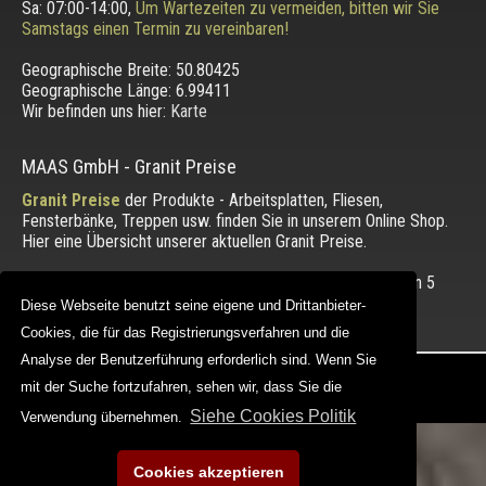
Sa: 07:00-14:00,
Um Wartezeiten zu vermeiden, bitten wir Sie
Samstags einen Termin zu vereinbaren!
Geographische Breite:
50.80425
Geographische Länge:
6.99411
Wir befinden uns hier:
Karte
MAAS GmbH
-
Granit Preise
Granit Preise
der Produkte - Arbeitsplatten, Fliesen,
Fensterbänke, Treppen usw. finden Sie in unserem Online Shop.
Hier eine Übersicht unserer aktuellen Granit Preise.
Die Bewertung unserer Kunden mit einem Durchschnitt von
5
von 5 Punkten.
Diese Webseite benutzt seine eigene und Drittanbieter-
Diese Webseite benutzt seine eigene und Drittanbieter-
Cookies, die für das Registrierungsverfahren und die
Cookies, die für das Registrierungsverfahren und die
Analyse der Benutzerführung erforderlich sind. Wenn Sie
Analyse der Benutzerführung erforderlich sind. Wenn Sie
Copyright © 2012 - 2026 |
maasgmbh.com
mit der Suche fortzufahren, sehen wir, dass Sie die
mit der Suche fortzufahren, sehen wir, dass Sie die
Web Design |
MAAG-Projekt
Siehe Cookies Politik
Siehe Cookies Politik
Verwendung übernehmen.
Verwendung übernehmen.
Cookies akzeptieren
Cookies akzeptieren