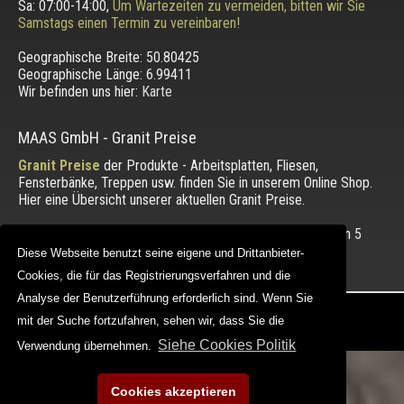
Sa: 07:00-14:00,
Um Wartezeiten zu vermeiden, bitten wir Sie
Samstags einen Termin zu vereinbaren!
Geographische Breite:
50.80425
Geographische Länge:
6.99411
Wir befinden uns hier:
Karte
MAAS GmbH
-
Granit Preise
Granit Preise
der Produkte - Arbeitsplatten, Fliesen,
Fensterbänke, Treppen usw. finden Sie in unserem Online Shop.
Hier eine Übersicht unserer aktuellen Granit Preise.
Die Bewertung unserer Kunden mit einem Durchschnitt von
5
von 5 Punkten.
Diese Webseite benutzt seine eigene und Drittanbieter-
Diese Webseite benutzt seine eigene und Drittanbieter-
Cookies, die für das Registrierungsverfahren und die
Cookies, die für das Registrierungsverfahren und die
Analyse der Benutzerführung erforderlich sind. Wenn Sie
Analyse der Benutzerführung erforderlich sind. Wenn Sie
Copyright © 2012 - 2026 |
maasgmbh.com
mit der Suche fortzufahren, sehen wir, dass Sie die
mit der Suche fortzufahren, sehen wir, dass Sie die
Web Design |
MAAG-Projekt
Siehe Cookies Politik
Siehe Cookies Politik
Verwendung übernehmen.
Verwendung übernehmen.
Cookies akzeptieren
Cookies akzeptieren