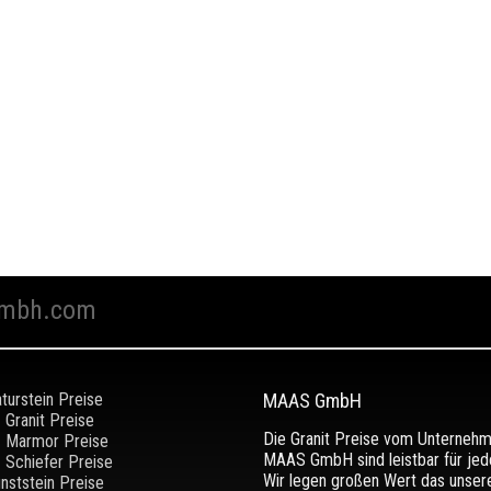
mbh.com
turstein Preise
MAAS GmbH
Granit Preise
Die Granit Preise vom Unterneh
Marmor Preise
MAAS GmbH sind leistbar für jed
Schiefer Preise
Wir legen großen Wert das unser
nststein Preise