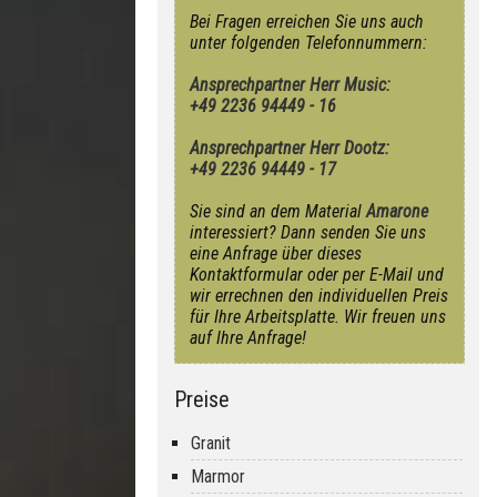
Bei Fragen erreichen Sie uns auch
unter folgenden Telefonnummern:
Ansprechpartner Herr Music:
+49 2236 94449 - 16
Ansprechpartner Herr Dootz:
+49 2236 94449 - 17
Sie sind an dem Material
Amarone
interessiert? Dann senden Sie uns
eine Anfrage über dieses
Kontaktformular oder per E-Mail und
wir errechnen den individuellen Preis
für Ihre Arbeitsplatte. Wir freuen uns
auf Ihre Anfrage!
Preise
Granit
Marmor