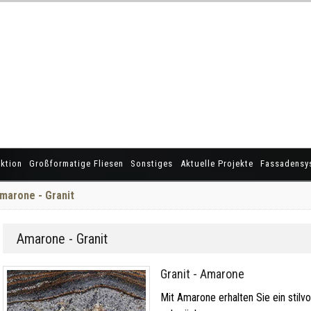
ktion
Großformatige Fliesen
Sonstiges
Aktuelle Projekte
Fassadensy
marone - Granit
Amarone - Granit
Granit - Amarone
Mit Amarone erhalten Sie ein stilv