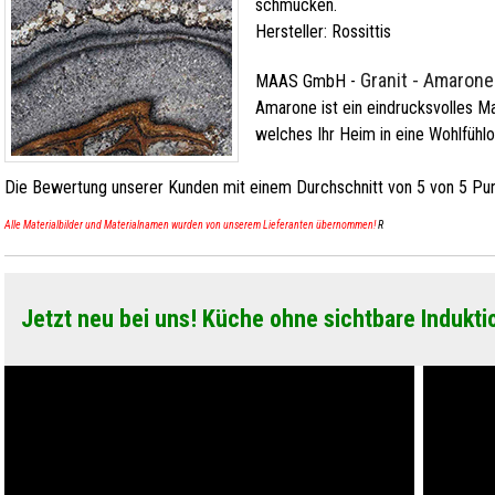
schmücken.
Hersteller:
Rossittis
Granit - Amarone
MAAS GmbH
-
Amarone ist ein eindrucksvolles Ma
welches Ihr Heim in eine Wohlfühl
Die Bewertung unserer Kunden mit einem Durchschnitt von
5
von
5
Pun
Alle Materialbilder und Materialnamen wurden von unserem Lieferanten übernommen!
R
Jetzt neu bei uns! Küche ohne sichtbare Indukti