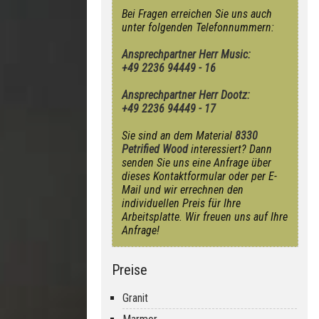
Bei Fragen erreichen Sie uns auch
unter folgenden Telefonnummern:
Ansprechpartner Herr Music:
+49 2236 94449 - 16
Ansprechpartner Herr Dootz:
+49 2236 94449 - 17
Sie sind an dem Material
8330
Petrified Wood
interessiert? Dann
senden Sie uns eine Anfrage über
dieses Kontaktformular oder per E-
Mail und wir errechnen den
individuellen Preis für Ihre
Arbeitsplatte. Wir freuen uns auf Ihre
Anfrage!
Preise
Granit