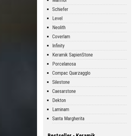
Marmor
Schiefer
Level
Neolith
Coverlam
Infinity
Keramik SapienStone
Porcelanosa
Compac Quarzagglo
Silestone
Caesarstone
Dekton
Laminam
Santa Margherita
Bestseller - Keramik