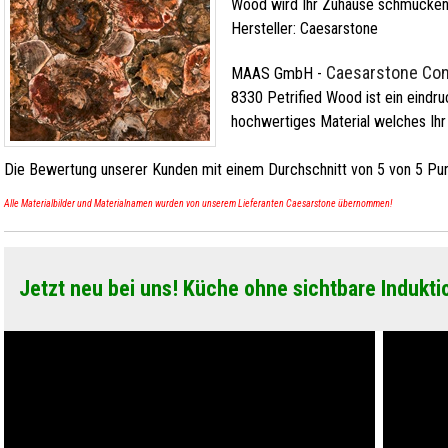
Wood wird Ihr Zuhause schmücken
Hersteller:
Caesarstone
Caesarstone Con
MAAS GmbH
-
8330 Petrified Wood ist ein eindru
hochwertiges Material welches Ihr
Die Bewertung unserer Kunden mit einem Durchschnitt von
5
von
5
Pun
Alle Materialbilder und Materialnamen wurden von unserem Lieferanten Caesarstone übernommen!
Jetzt neu bei uns! Küche ohne sichtbare Indukti