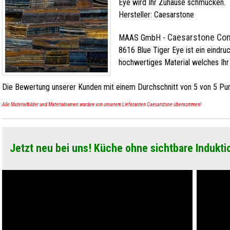
Eye wird Ihr Zuhause schmücken.
Hersteller:
Caesarstone
Caesarstone Conc
MAAS GmbH
-
8616 Blue Tiger Eye ist ein eindruc
hochwertiges Material welches Ihr
Die Bewertung unserer Kunden mit einem Durchschnitt von
5
von
5
Pun
Alle Materialbilder und Materialnamen wurden von unserem Lieferanten Caesarstone übernommen!
Jetzt neu bei uns! Küche ohne sichtbare Indukti