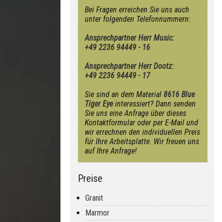
Bei Fragen erreichen Sie uns auch
unter folgenden Telefonnummern:
Ansprechpartner Herr Music:
+49 2236 94449 - 16
Ansprechpartner Herr Dootz:
+49 2236 94449 - 17
Sie sind an dem Material
8616 Blue
Tiger Eye
interessiert? Dann senden
Sie uns eine Anfrage über dieses
Kontaktformular oder per E-Mail und
wir errechnen den individuellen Preis
für Ihre Arbeitsplatte. Wir freuen uns
auf Ihre Anfrage!
Preise
Granit
Marmor