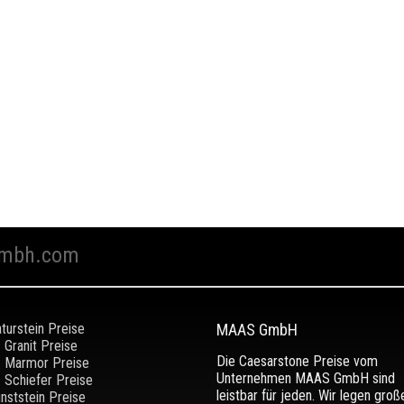
mbh.com
turstein Preise
MAAS GmbH
Granit Preise
Die Caesarstone Preise vom
Marmor Preise
Unternehmen MAAS GmbH sind
Schiefer Preise
leistbar für jeden. Wir legen groß
nststein Preise