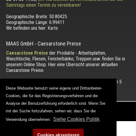
Samstags einen Termin zu vereinbaren!
Geographische Breite:
50.80425
Geographische Länge:
6.99411
Wir befinden uns hier:
Karte
MAAS GmbH
-
Caesarstone Preise
Caesarstone Preise
der Produkte - Arbeitsplatten,
Waschtische, Fliesen, Fensterbänke, Treppen usw. finden Sie in
unserem Online Shop. Hier eine Übersicht unserer aktuellen
Caesarstone Preise.
Die Bewertung unserer Kunden mit einem Durchschnitt von
5
von 5 Punkten.
Diese Webseite benutzt seine eigene und Drittanbieter-
Diese Webseite benutzt seine eigene und Drittanbieter-
Cookies, die für das Registrierungsverfahren und die
Cookies, die für das Registrierungsverfahren und die
Analyse der Benutzerführung erforderlich sind. Wenn Sie
Analyse der Benutzerführung erforderlich sind. Wenn Sie
Copyright © 2012 - 2026 |
maasgmbh.com
mit der Suche fortzufahren, sehen wir, dass Sie die
mit der Suche fortzufahren, sehen wir, dass Sie die
Web Design |
MAAG-Projekt
Siehe Cookies Politik
Siehe Cookies Politik
Verwendung übernehmen.
Verwendung übernehmen.
Cookies akzeptieren
Cookies akzeptieren