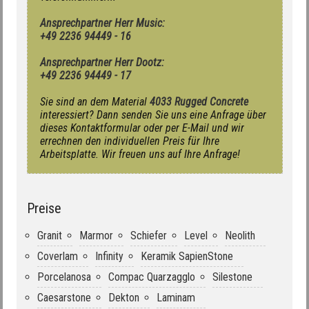
Ansprechpartner Herr Music:
+49 2236 94449 - 16
Ansprechpartner Herr Dootz:
+49 2236 94449 - 17
Sie sind an dem Material
4033 Rugged Concrete
interessiert? Dann senden Sie uns eine Anfrage über
dieses Kontaktformular oder per E-Mail und wir
errechnen den individuellen Preis für Ihre
Arbeitsplatte. Wir freuen uns auf Ihre Anfrage!
Preise
Granit
Marmor
Schiefer
Level
Neolith
Coverlam
Infinity
Keramik SapienStone
Porcelanosa
Compac Quarzagglo
Silestone
Caesarstone
Dekton
Laminam