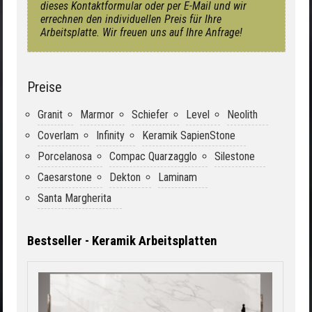
dieses Kontaktformular oder per E-Mail und wir
errechnen den individuellen Preis für Ihre
Arbeitsplatte. Wir freuen uns auf Ihre Anfrage!
Preise
Granit
Marmor
Schiefer
Level
Neolith
Coverlam
Infinity
Keramik SapienStone
Porcelanosa
Compac Quarzagglo
Silestone
Caesarstone
Dekton
Laminam
Santa Margherita
Bestseller - Keramik Arbeitsplatten