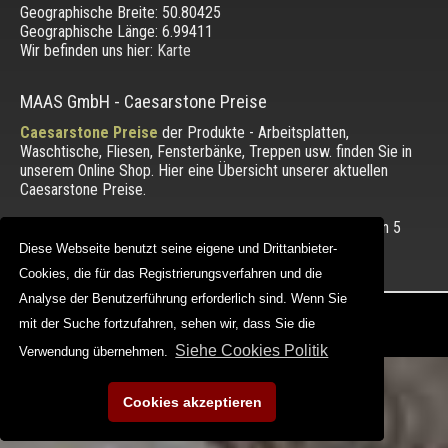
Geographische Breite:
50.80425
Geographische Länge:
6.99411
Wir befinden uns hier:
Karte
MAAS GmbH
-
Caesarstone Preise
Caesarstone Preise
der Produkte - Arbeitsplatten,
Waschtische, Fliesen, Fensterbänke, Treppen usw. finden Sie in
unserem Online Shop. Hier eine Übersicht unserer aktuellen
Caesarstone Preise.
Die Bewertung unserer Kunden mit einem Durchschnitt von
5
von 5 Punkten.
Diese Webseite benutzt seine eigene und Drittanbieter-
Diese Webseite benutzt seine eigene und Drittanbieter-
Cookies, die für das Registrierungsverfahren und die
Cookies, die für das Registrierungsverfahren und die
Analyse der Benutzerführung erforderlich sind. Wenn Sie
Analyse der Benutzerführung erforderlich sind. Wenn Sie
Copyright © 2012 - 2026 |
maasgmbh.com
mit der Suche fortzufahren, sehen wir, dass Sie die
mit der Suche fortzufahren, sehen wir, dass Sie die
Web Design |
MAAG-Projekt
Siehe Cookies Politik
Siehe Cookies Politik
Verwendung übernehmen.
Verwendung übernehmen.
Cookies akzeptieren
Cookies akzeptieren