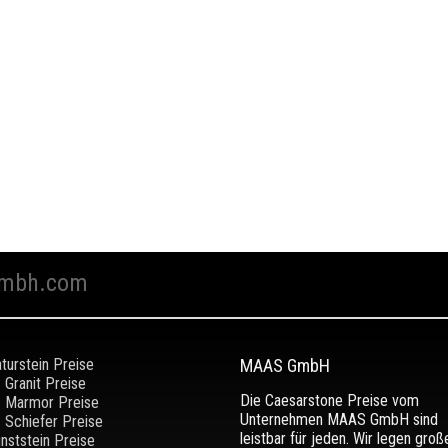
mbh.com
turstein Preise
MAAS GmbH
Granit Preise
Die Caesarstone Preise vom
Marmor Preise
Unternehmen MAAS GmbH sind
Schiefer Preise
leistbar für jeden. Wir legen groß
nststein Preise