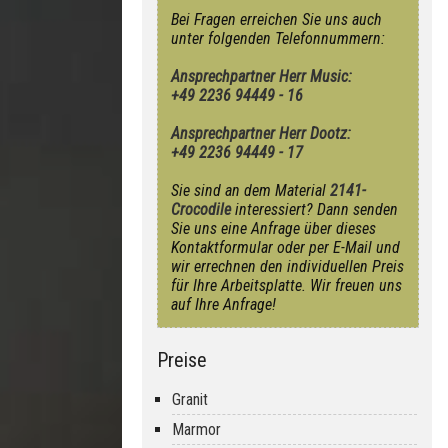
Bei Fragen erreichen Sie uns auch
unter folgenden Telefonnummern:
Ansprechpartner Herr Music:
+49 2236 94449 - 16
Ansprechpartner Herr Dootz:
+49 2236 94449 - 17
Sie sind an dem Material
2141-
Crocodile
interessiert? Dann senden
Sie uns eine Anfrage über dieses
Kontaktformular oder per E-Mail und
wir errechnen den individuellen Preis
für Ihre Arbeitsplatte. Wir freuen uns
auf Ihre Anfrage!
Preise
Granit
Marmor