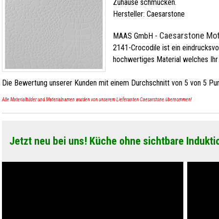
Zuhause schmücken.
Hersteller:
Caesarstone
Caesarstone Mot
MAAS GmbH
-
2141-Crocodile ist ein eindrucksvol
hochwertiges Material welches Ihr
Die Bewertung unserer Kunden mit einem Durchschnitt von
5
von
5
Pun
Alle Materialbilder und Materialnamen wurden von unserem Lieferanten Caesarstone übernommen!
Jetzt neu bei uns! Küche ohne sichtbare Indukti