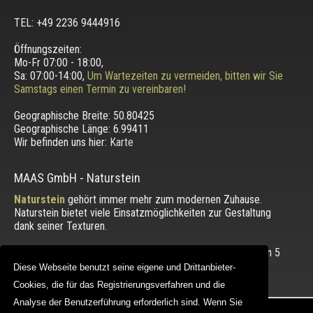
TEL: +49 2236 9444916
Öffnungszeiten:
Mo-Fr 07:00 - 18:00,
Sa: 07:00-14:00,
Um Wartezeiten zu vermeiden, bitten wir Sie
Samstags einen Termin zu vereinbaren!
Geographische Breite:
50.80425
Geographische Länge:
6.99411
Wir befinden uns hier:
Karte
MAAS GmbH
-
Naturstein
Naturstein
gehört immer mehr zum modernen Zuhause.
Naturstein bietet viele Einsatzmöglichkeiten zur Gestaltung
dank seiner Texturen.
Die Bewertung unserer Kunden mit einem Durchschnitt von
5
von 5 Punkten.
Diese Webseite benutzt seine eigene und Drittanbieter-
Diese Webseite benutzt seine eigene und Drittanbieter-
Cookies, die für das Registrierungsverfahren und die
Cookies, die für das Registrierungsverfahren und die
Analyse der Benutzerführung erforderlich sind. Wenn Sie
Analyse der Benutzerführung erforderlich sind. Wenn Sie
Copyright © 2012 - 2026 |
maasgmbh.com