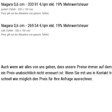
Niagara 0,6 cm - 333.91 €/qm inkl. 19% Mehrwertsteuer
(poliert (Tafeln - 320 x 150 cm)
Preis gilt nur bei Abnahme von ganzen Tafeln)
Niagara 0,6 cm - 269.54 €/qm inkl. 19% Mehrwertsteuer
(silk (Tafeln - 320 x 150 cm)
Preis gilt nur bei Abnahme von ganzen Tafeln)
Auch wenn wir alles von uns geben, dass unsere Preise immer auf dem
ein Preis unabsichtlich nicht erneuert ist. Wenn Sie mit uns in Kontakt
schnell wie möglich den Preis für Ihre Anfrage ausrechnen.