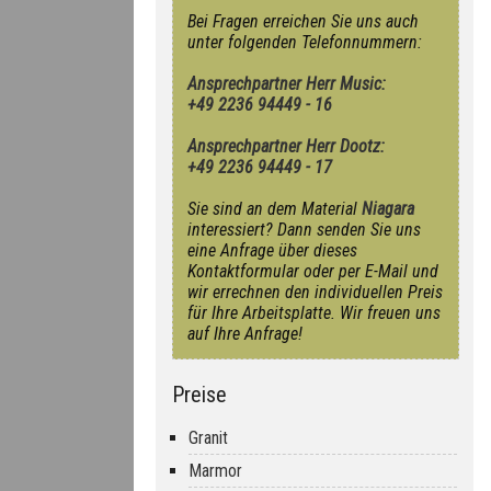
Bei Fragen erreichen Sie uns auch
unter folgenden Telefonnummern:
Ansprechpartner Herr Music:
+49 2236 94449 - 16
Ansprechpartner Herr Dootz:
+49 2236 94449 - 17
Sie sind an dem Material
Niagara
interessiert? Dann senden Sie uns
eine Anfrage über dieses
Kontaktformular oder per E-Mail und
wir errechnen den individuellen Preis
für Ihre Arbeitsplatte. Wir freuen uns
auf Ihre Anfrage!
Preise
Granit
Marmor