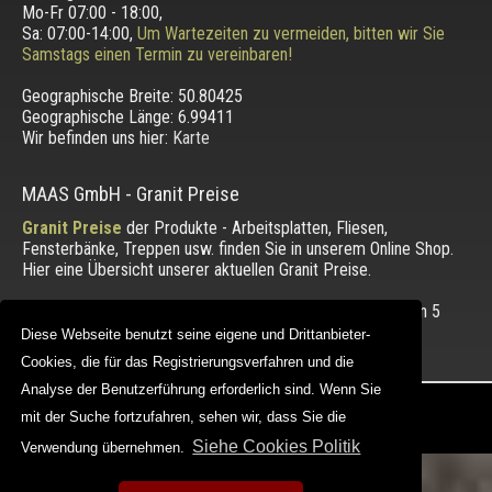
Mo-Fr 07:00 - 18:00,
Sa: 07:00-14:00,
Um Wartezeiten zu vermeiden, bitten wir Sie
Samstags einen Termin zu vereinbaren!
Geographische Breite:
50.80425
Geographische Länge:
6.99411
Wir befinden uns hier:
Karte
MAAS GmbH
-
Granit Preise
Granit Preise
der Produkte - Arbeitsplatten, Fliesen,
Fensterbänke, Treppen usw. finden Sie in unserem Online Shop.
Hier eine Übersicht unserer aktuellen Granit Preise.
Die Bewertung unserer Kunden mit einem Durchschnitt von
5
von 5 Punkten.
Diese Webseite benutzt seine eigene und Drittanbieter-
Diese Webseite benutzt seine eigene und Drittanbieter-
Cookies, die für das Registrierungsverfahren und die
Cookies, die für das Registrierungsverfahren und die
Analyse der Benutzerführung erforderlich sind. Wenn Sie
Analyse der Benutzerführung erforderlich sind. Wenn Sie
Copyright © 2012 - 2026 |
maasgmbh.com
mit der Suche fortzufahren, sehen wir, dass Sie die
mit der Suche fortzufahren, sehen wir, dass Sie die
Web Design |
MAAG-Projekt
Siehe Cookies Politik
Siehe Cookies Politik
Verwendung übernehmen.
Verwendung übernehmen.