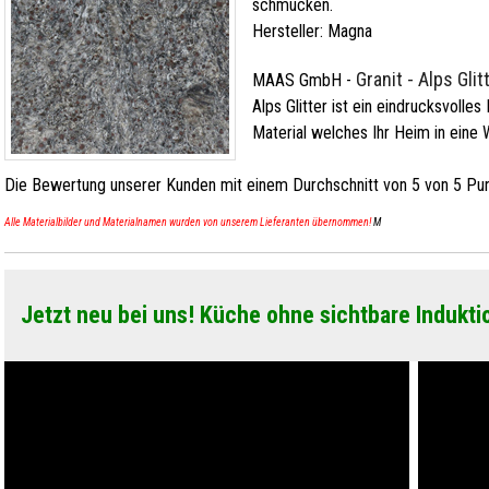
schmücken.
Hersteller:
Magna
Granit - Alps Glit
MAAS GmbH
-
Alps Glitter ist ein eindrucksvolles
Material welches Ihr Heim in eine 
Die Bewertung unserer Kunden mit einem Durchschnitt von
5
von
5
Pun
Alle Materialbilder und Materialnamen wurden von unserem Lieferanten übernommen!
M
Jetzt neu bei uns! Küche ohne sichtbare Indukti