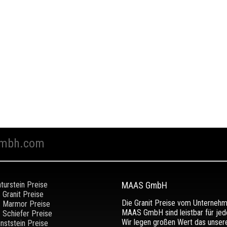
mbh.com
turstein Preise
MAAS GmbH
Granit Preise
Die Granit Preise vom Unterneh
Marmor Preise
MAAS GmbH sind leistbar für jed
Schiefer Preise
Wir legen großen Wert das unser
nststein Preise