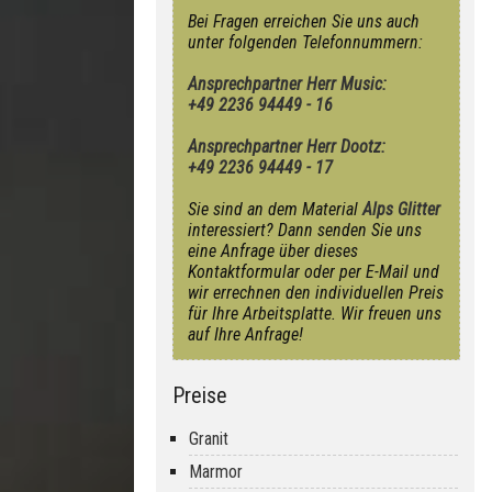
Bei Fragen erreichen Sie uns auch
unter folgenden Telefonnummern:
Ansprechpartner Herr Music:
+49 2236 94449 - 16
Ansprechpartner Herr Dootz:
+49 2236 94449 - 17
Sie sind an dem Material
Alps Glitter
interessiert? Dann senden Sie uns
eine Anfrage über dieses
Kontaktformular oder per E-Mail und
wir errechnen den individuellen Preis
für Ihre Arbeitsplatte. Wir freuen uns
auf Ihre Anfrage!
Preise
Granit
Marmor