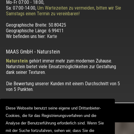
Mo-Fr 07:00 - 18:00,
Sa: 07:00-14:00,
Um Wartezeiten zu vermeiden, bitten wir Sie
Samstags einen Termin zu vereinbaren!
Geographische Breite:
50.80425
Geographische Länge:
6.99411
Wir befinden uns hier:
Karte
MAAS GmbH
-
Naturstein
Naturstein
gehört immer mehr zum modernen Zuhause.
Naturstein bietet viele Einsatzmöglichkeiten zur Gestaltung
dank seiner Texturen.
Die Bewertung unserer Kunden mit einem Durchschnitt von
5
von 5 Punkten.
Diese Webseite benutzt seine eigene und Drittanbieter-
Diese Webseite benutzt seine eigene und Drittanbieter-
Copyright © 2012 - 2026 |
maasgmbh.com
Web Design |
MAAG-Projekt
Cookies, die für das Registrierungsverfahren und die
Cookies, die für das Registrierungsverfahren und die
Analyse der Benutzerführung erforderlich sind. Wenn Sie
Analyse der Benutzerführung erforderlich sind. Wenn Sie
mit der Suche fortzufahren, sehen wir, dass Sie die
mit der Suche fortzufahren, sehen wir, dass Sie die