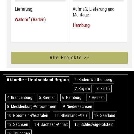
Lieferung
Aufmaß, Lieferung und
Montage
Walldorf (Baden)
Hamburg
Alle Projekte >>
Aktuelle - Deutschland Region
1. Baden-Württemberg
2. Bayern
3. Berlin
4. Brandenburg
5. Bremen
6. Hamburg
7. Hessen
8. Mecklenburg-Vorpommern
9. Niedersachsen
10. Nordrhein-Westfalen
11. Rheinland-Pfalz
12. Saarland
13. Sachsen
14. Sachsen-Anhalt
15. Schleswig-Holstein
16. Thüringen