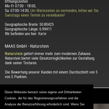
Öffnungszeiten:
Mo-Fr 07:00 - 18:00,
Sa: 07:00-14:00,
Um Wartezeiten zu vermeiden, bitten wir Sie
Samstags einen Termin zu vereinbaren!
Geographische Breite:
50.80425
Geographische Länge:
6.99411
Wir befinden uns hier:
Karte
MAAS GmbH
-
Naturstein
Naturstein
gehört immer mehr zum modernen Zuhause.
Naturstein bietet viele Einsatzmöglichkeiten zur Gestaltung
dank seiner Texturen.
Die Bewertung unserer Kunden mit einem Durchschnitt von
5
von 5 Punkten.
Diese Webseite benutzt seine eigene und Drittanbieter-
Diese Webseite benutzt seine eigene und Drittanbieter-
Copyright © 2012 - 2026 |
maasgmbh.com
Web Design |
MAAG-Projekt
Cookies, die für das Registrierungsverfahren und die
Cookies, die für das Registrierungsverfahren und die
Analyse der Benutzerführung erforderlich sind. Wenn Sie
Analyse der Benutzerführung erforderlich sind. Wenn Sie